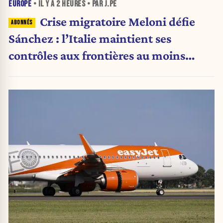
EUROPE
• IL Y A
2 HEURES
• PAR J.PE
Crise migratoire Meloni défie
Sánchez : l’Italie maintient ses
contrôles aux frontières au moins
jusqu’au 15 août.