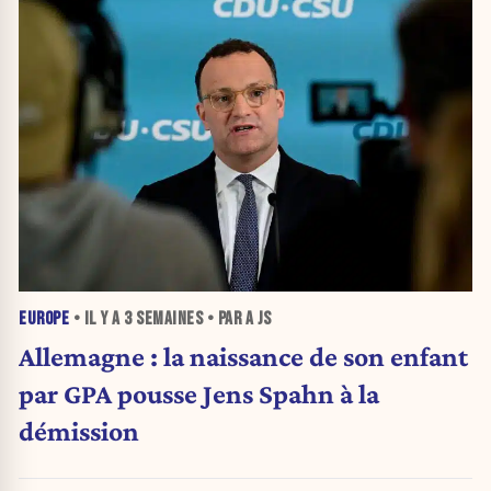
EUROPE
• IL Y A
3 SEMAINES
• PAR A JS
Allemagne : la naissance de son enfant
par GPA pousse Jens Spahn à la
démission