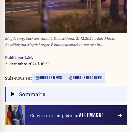
Magdeburg, Sachsen-Anhalt, Deutschland, 21.12.2024: Alter Markt:
Anschlag auf Magdeburger Weihnachtsmarkt: Auto rast in
Menschenmenge, Einsatzkräfte sind am Tatort und haben den Bereich
weiträumig abgesperrt. *** Magdeburg, Saxony-Anhalt, Germany, 21 12
Publié par
L.M.
2024 Old Market Attack on Magdeburg Christmas market Car crashes into
21 décembre 2024 à 10:31
crowd, emergency services are at the scene and have cordoned off the area
extensively Copyright: xdtsxNachrichtenagenturx dts_54321
Suis-nous sur
GOOGLE NEWS
GOOGLE DISCOVER
Sommaire
ALLEMAGNE
Couverture complète sur