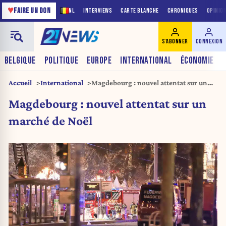
♥
FAIRE UN DON
NL
INTERVIEWS
CARTE BLANCHE
CHRONIQUES
OPINIO
S'ABONNER
CONNEXION
BELGIQUE
POLITIQUE
EUROPE
INTERNATIONAL
ÉCONOMIE
Accueil
International
Magdebourg : nouvel attentat sur un
marché de Noël
Magdebourg : nouvel attentat sur un
marché de Noël