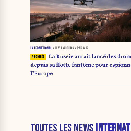
INTERNATIONAL
• IL Y A
4 JOURS
• PAR A JS
La Russie aurait lancé des dron
depuis sa flotte fantôme pour espionn
l’Europe
TOUTES LES NEWS
INTERNAT