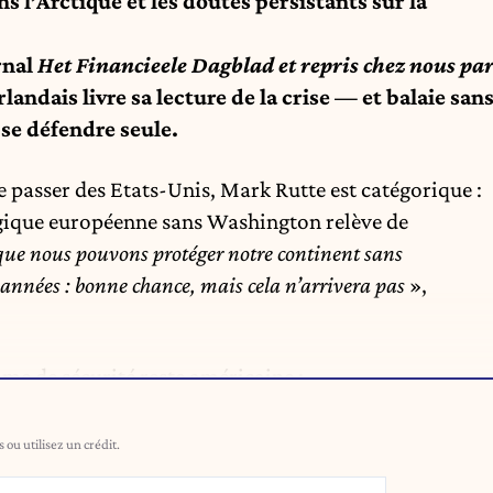
 l’Arctique et les doutes persistants sur la
rnal
Het Financieele Dagblad et repris chez nous pa
landais livre sa lecture de la crise — et balaie san
se défendre seule.
 passer des Etats-Unis, Mark Rutte est catégorique :
gique européenne sans Washington relève de
que nous pouvons protéger notre continent sans
 années : bonne chance, mais cela n’arrivera pas
»,
ime de sécurité reste américaine :
ou utilisez un crédit.