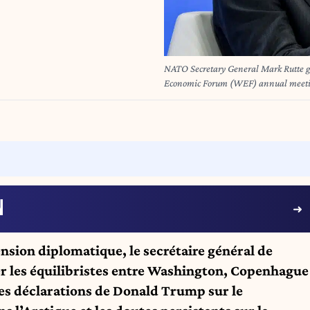
NATO Secretary General Mark Rutte ges
Economic Forum (WEF) annual meeting
"fair share" on defence before conside
January 23, 2025, in a retort to the N
earlier that "full NATO membership is 
peace in secured. FABRICE COFFRINI
N
nsion diplomatique, le secrétaire général de
r les équilibristes entre Washington, Copenhague
les déclarations de Donald Trump sur le