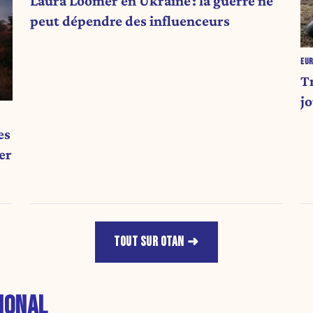
Laura Loomer en Ukraine : la guerre ne
peut dépendre des influenceurs
EU
T
j
es
er
TOUT SUR OTAN
IONAL