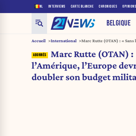
NL
INTERVIEWS
CARTE BLANCHE
CHRONIQUES
OPINION
BELGIQUE
Accueil
International
Marc Rutte (OTAN) : « Sans l
presque doubler son budget m
Marc Rutte (OTAN) :
l’Amérique, l’Europe dev
doubler son budget milita