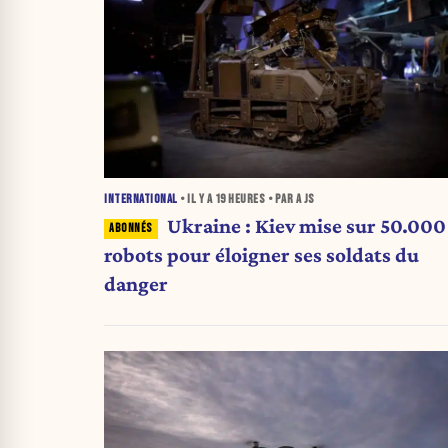
INTERNATIONAL
• IL Y A
19 HEURES
• PAR A JS
Ukraine : Kiev mise sur 50.000
robots pour éloigner ses soldats du
danger