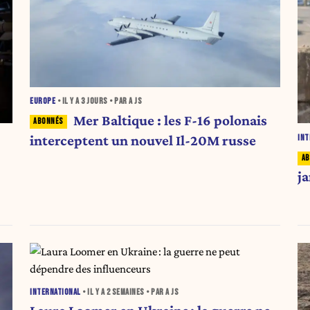
EUROPE
• IL Y A
3 JOURS
• PAR A JS
Mer Baltique : les F-16 polonais
interceptent un nouvel Il-20M russe
INT
j
INTERNATIONAL
• IL Y A
2 SEMAINES
• PAR A JS