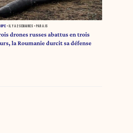
ROPE
• IL Y A
2 SEMAINES
• PAR A JS
rois drones russes abattus en trois
ours, la Roumanie durcit sa défense