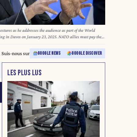
tures as he addresses the audience as part of the World
 in Davos on January 23, 2025. NATO allies must pay their
ring enlarging the alliance, a US presidential envoy hit out
ATO chief during an event in Davos, after Rutte said minutes
Suis-nous sur
GOOGLE NEWS
GOOGLE DISCOVER
then the easiest outcome" for Ukraine if a "substainable"
 / AFP
LES PLUS LUS