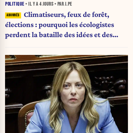
POLITIQUE
• IL Y A
4 JOURS
• PAR J.PE
Climatiseurs, feux de forêt,
élections : pourquoi les écologistes
perdent la bataille des idées et des
urnes