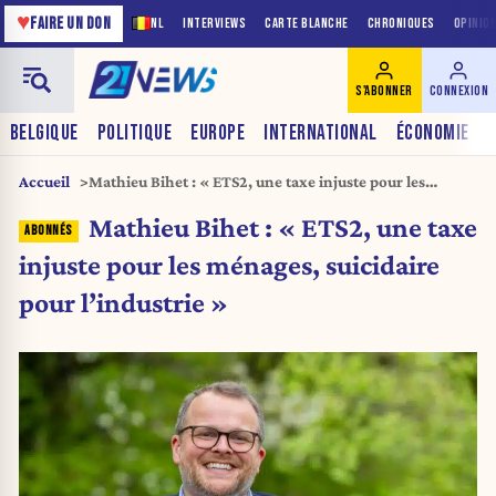
♥
FAIRE UN DON
NL
INTERVIEWS
CARTE BLANCHE
CHRONIQUES
OPINIO
S'ABONNER
CONNEXION
BELGIQUE
POLITIQUE
EUROPE
INTERNATIONAL
ÉCONOMIE
Accueil
Mathieu Bihet : « ETS2, une taxe injuste pour les
ménages, suicidaire pour l’industrie »
Mathieu Bihet : « ETS2, une taxe
injuste pour les ménages, suicidaire
pour l’industrie »