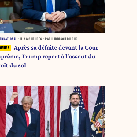
ERNATIONAL
• IL Y A
6 HEURES
• PAR HARRISON DU BUS
Après sa défaite devant la Cour
uprême, Trump repart à l'assaut du
oit du sol