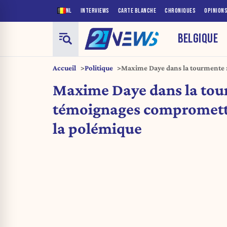
NL
INTERVIEWS
CARTE BLANCHE
CHRONIQUES
OPINION
BELGIQUE
Accueil
Politique
Maxime Daye dans la tourmente 
compromettants relancent la po
Maxime Daye dans la tou
témoignages compromett
la polémique