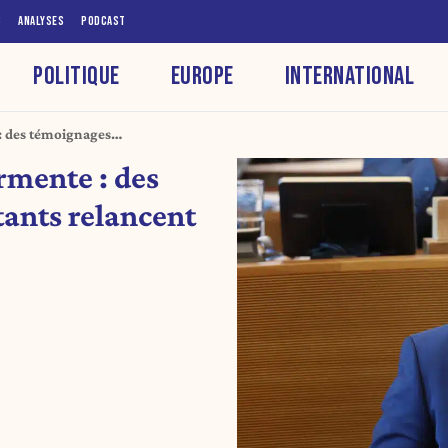
S
ANALYSES
PODCAST
POLITIQUE
EUROPE
INTERNATIONAL
: des témoignages
lémique
rmente : des
ants relancent