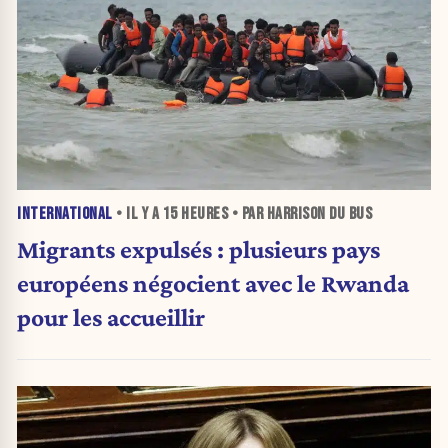
INTERNATIONAL
• IL Y A
15 HEURES
• PAR HARRISON DU BUS
Migrants expulsés : plusieurs pays
européens négocient avec le Rwanda
pour les accueillir