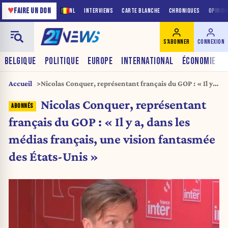
♥
FAIRE UN DON
NL
INTERVIEWS
CARTE BLANCHE
CHRONIQUES
OPINIO
S'ABONNER
CONNEXION
BELGIQUE
POLITIQUE
EUROPE
INTERNATIONAL
ÉCONOMIE
Accueil
Nicolas Conquer, représentant français du GOP : « Il y
a, dans les médias français, une vision fantasmée des
Nicolas Conquer, représentant
États-Unis »
français du GOP : « Il y a, dans les
médias français, une vision fantasmée
des États-Unis »