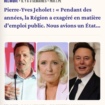
BELGIQUE
• IL Y A
3 SEMAINES
• PAR J.PE
Pierre-Yves Jeholet : « Pendant des
années, la Région a exagéré en matière
d'emploi public. Nous avions un État
obèse. »