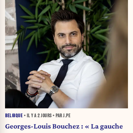
BELGIQUE
• IL Y A
2 JOURS
• PAR J.PE
Georges-Louis Bouchez : « La gauche