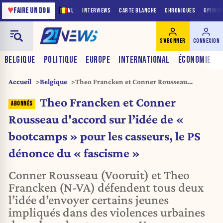
♥
FAIRE UN DON
NL
INTERVIEWS
CARTE BLANCHE
CHRONIQUES
OPINIO
S'ABONNER
CONNEXION
BELGIQUE
POLITIQUE
EUROPE
INTERNATIONAL
ÉCONOMIE
Accueil
Belgique
Theo Francken et Conner Rousseau
d'accord sur l’idée de « bootcamps » pour
Theo Francken et Conner
les casseurs, le PS dénonce du « fascisme »
Rousseau d'accord sur l’idée de «
bootcamps » pour les casseurs, le PS
dénonce du « fascisme »
Conner Rousseau (Vooruit) et Theo
Francken (N-VA) défendent tous deux
l’idée d’envoyer certains jeunes
impliqués dans des violences urbaines