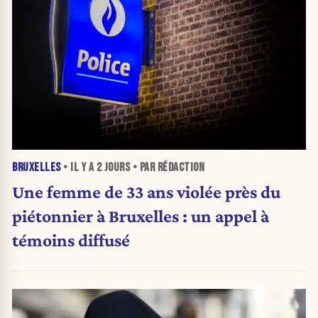
BRUXELLES
• IL Y A
2 JOURS
• PAR RÉDACTION
Une femme de 33 ans violée près du
piétonnier à Bruxelles : un appel à
témoins diffusé