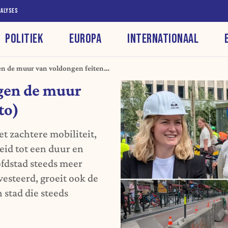
NALYSES
POLITIEK
EUROPA
INTERNATIONAAL
n de muur van voldongen feiten
gen de muur
to)
 zachtere mobiliteit,
oeid tot een duur en
fdstad steeds meer
vesteerd, groeit ook de
n stad die steeds