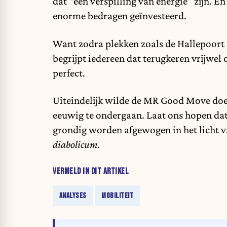
dat “een verspilling van energie” zijn. E
enorme bedragen geïnvesteerd.
Want zodra plekken zoals de Hallepoort
begrijpt iedereen dat terugkeren vrijwe
perfect.
Uiteindelijk wilde de MR Good Move doen
eeuwig te ondergaan. Laat ons hopen da
grondig worden afgewogen in het licht va
diabolicum.
VERMELD IN DIT ARTIKEL
ANALYSES
MOBILITEIT