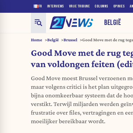
FR
INTERVIEWS
VRIJE TRIBUNE
COLUMNS
OPINIES
A
BELGIË
Home
België
Brussel
Good Move met de rug tege
(edito)
Good Move met de rug te
van voldongen feiten (edi
Good Move moest Brussel verzoenen met
maar volgens critici is het plan uitgegr
bijna onomkeerbaar systeem dat de hoo
verstikt. Terwijl miljarden werden geïn
frustratie over files, vertragingen en ee
moeilijker bereikbaar wordt.