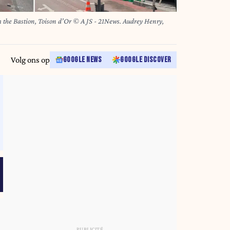
m the Bastion, Toison d’Or © A JS - 21News. Audrey Henry,
Volg ons op
GOOGLE NEWS
GOOGLE DISCOVER