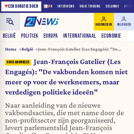
♥
EEN DONATIE DOEN
FR
INTERVIEWS
VRIJE TRIBUNE
COLUMNS
OPINI
ABONNEREN
INLOGGEN
BELGIË
POLITIEK
EUROPA
INTERNATIONAAL
ECONOMIE
Home
België
Jean-François Gatelier (Les Engagés): "De
vakbonden komen niet meer op voor de
Jean-François Gatelier (Les
werknemers, maar verdedigen politieke
ideeën"
Engagés): "De vakbonden komen niet
meer op voor de werknemers, maar
verdedigen politieke ideeën"
Naar aanleiding van de nieuwe
vakbondsacties, die met name door de
non-profitsector zijn georganiseerd,
levert parlementslid Jean-François