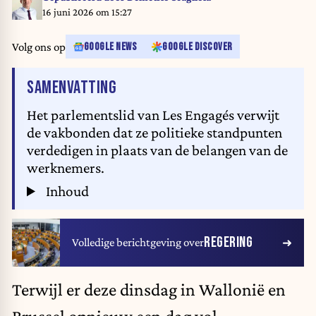
16 juni 2026 om 15:27
Volg ons op
GOOGLE NEWS
GOOGLE DISCOVER
VAN HET ARTIKEL
SAMENVATTING
Het parlementslid van Les Engagés verwijt
de vakbonden dat ze politieke standpunten
verdedigen in plaats van de belangen van de
werknemers.
Inhoud
REGERING
Volledige berichtgeving over
Terwijl er deze dinsdag in Wallonië en
Brussel opnieuw een dag vol