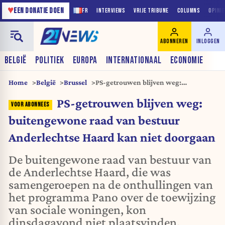
♥
EEN DONATIE DOEN
FR
INTERVIEWS
VRIJE TRIBUNE
COLUMNS
OPINI
ABONNEREN
INLOGGEN
BELGIË
POLITIEK
EUROPA
INTERNATIONAAL
ECONOMIE
Home
België
Brussel
PS-getrouwen blijven weg:
buitengewone raad van bestuur
PS-getrouwen blijven weg:
Anderlechtse Haard kan niet
doorgaan
buitengewone raad van bestuur
Anderlechtse Haard kan niet doorgaan
De buitengewone raad van bestuur van
de Anderlechtse Haard, die was
samengeroepen na de onthullingen van
het programma Pano over de toewijzing
van sociale woningen, kon
dinsdagavond niet plaatsvinden.