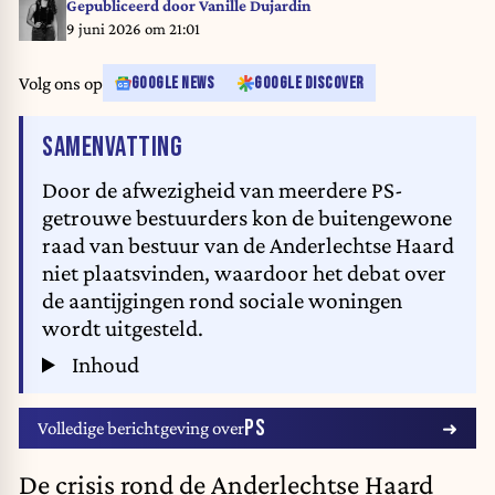
Gepubliceerd door
Vanille Dujardin
9 juni 2026 om 21:01
Volg ons op
GOOGLE NEWS
GOOGLE DISCOVER
VAN HET ARTIKEL
SAMENVATTING
Door de afwezigheid van meerdere PS-
getrouwe bestuurders kon de buitengewone
raad van bestuur van de Anderlechtse Haard
niet plaatsvinden, waardoor het debat over
de aantijgingen rond sociale woningen
wordt uitgesteld.
Inhoud
PS
Volledige berichtgeving over
De crisis rond de
Anderlechtse Haard