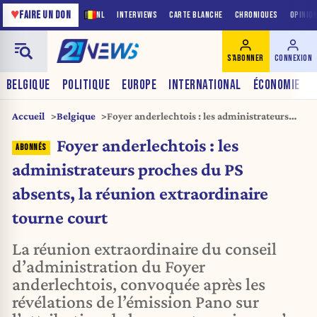
♥
FAIRE UN DON
NL
INTERVIEWS
CARTE BLANCHE
CHRONIQUES
OPINIO
S'ABONNER
CONNEXION
BELGIQUE
POLITIQUE
EUROPE
INTERNATIONAL
ÉCONOMIE
Accueil
Belgique
Foyer anderlechtois : les administrateurs
proches du PS absents, la réunion
Foyer anderlechtois : les
extraordinaire tourne court
administrateurs proches du PS
absents, la réunion extraordinaire
tourne court
La réunion extraordinaire du conseil
d’administration du Foyer
anderlechtois, convoquée après les
révélations de l’émission Pano sur