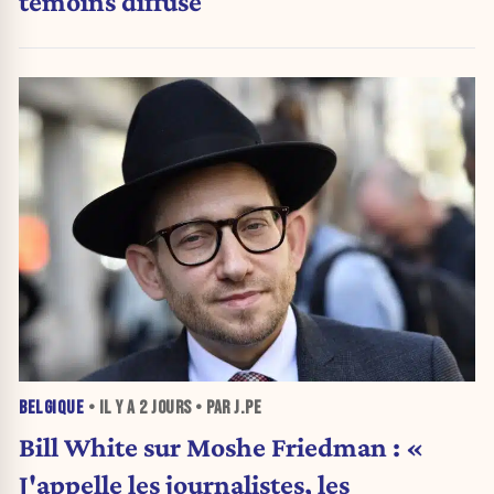
témoins diffusé
BELGIQUE
• IL Y A
2 JOURS
• PAR J.PE
Bill White sur Moshe Friedman : «
J'appelle les journalistes, les