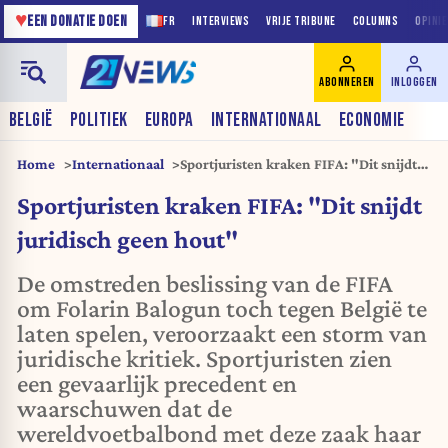
♥
EEN DONATIE DOEN
FR
INTERVIEWS
VRIJE TRIBUNE
COLUMNS
OPINI
ABONNEREN
INLOGGEN
BELGIË
POLITIEK
EUROPA
INTERNATIONAAL
ECONOMIE
Home
Internationaal
Sportjuristen kraken FIFA: "Dit snijdt
juridisch geen hout"
Sportjuristen kraken FIFA: "Dit snijdt
juridisch geen hout"
De omstreden beslissing van de FIFA
om Folarin Balogun toch tegen België te
laten spelen, veroorzaakt een storm van
juridische kritiek. Sportjuristen zien
een gevaarlijk precedent en
waarschuwen dat de
wereldvoetbalbond met deze zaak haar