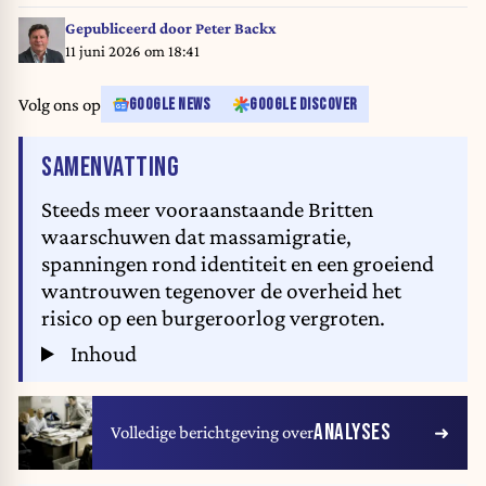
Gepubliceerd door
Peter Backx
11 juni 2026 om 18:41
Volg ons op
GOOGLE NEWS
GOOGLE DISCOVER
VAN HET ARTIKEL
SAMENVATTING
Steeds meer vooraanstaande Britten
waarschuwen dat massamigratie,
spanningen rond identiteit en een groeiend
wantrouwen tegenover de overheid het
risico op een burgeroorlog vergroten.
Inhoud
ANALYSES
Volledige berichtgeving over