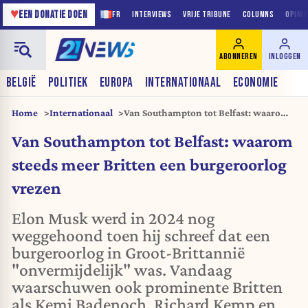
♥
EEN DONATIE DOEN
FR
INTERVIEWS
VRIJE TRIBUNE
COLUMNS
OPINI
ABONNEREN
INLOGGEN
BELGIË
POLITIEK
EUROPA
INTERNATIONAAL
ECONOMIE
Home
Internationaal
Van Southampton tot Belfast: waarom
steeds meer Britten een burgeroorlog
Van Southampton tot Belfast: waarom
vrezen
steeds meer Britten een burgeroorlog
vrezen
Elon Musk werd in 2024 nog
weggehoond toen hij schreef dat een
burgeroorlog in Groot-Brittannië
"onvermijdelijk" was. Vandaag
waarschuwen ook prominente Britten
als Kemi Badenoch, Richard Kemp en