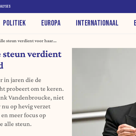
NALYSES
POLITIEK
EUROPA
INTERNATIONAAL
le steun verdient voor haar
 steun verdient
d
 in jaren die de
ht probeert om te keren.
rank Vandenbroucke, niet
r nu op hevig verzet
n en meer focus op
 alle steun.