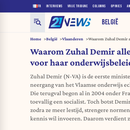
FR
INTERVIEWS
VRIJE TRIBUNE
COLUMNS
OPINIES
A
BELGIË
Home
België
Vlaanderen
Waarom Zuhal Demir al
onderwijsbeleid
Waarom Zuhal Demir alle
voor haar onderwijsbelei
Zuhal Demir (N-VA) is de eerste minister
neergang van het Vlaamse onderwijs ec
Die terugval begon al in 2004 onder F
toevallig een socialist. Toch botst Demi
zodra ze meer lestijd, strengere norme
kennis wil invoeren. Daarom verdient ze