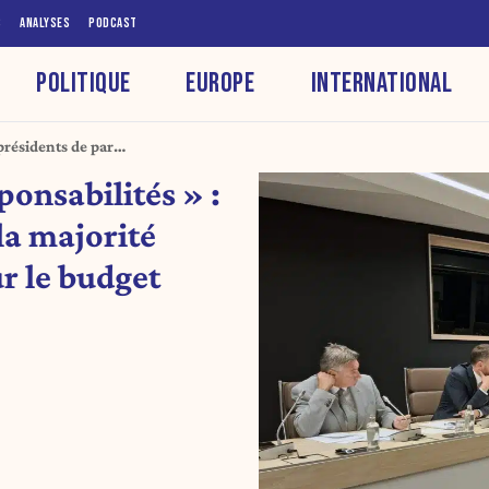
S
ANALYSES
PODCAST
POLITIQUE
EUROPE
INTERNATIONAL
présidents de parti
 budget survenu
ponsabilités » :
 la majorité
ur le budget