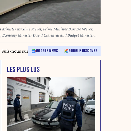
n Minister Maxime Prevot, Prime Minister Bart De Wever,
, Economy Minister David Clarinval and Budget Minister
nference to announce the agreements reached at the ministers
rnment, Monday 21 July 2025 in Brussels. BELGA PHOTO
Suis-nous sur
GOOGLE NEWS
GOOGLE DISCOVER
LES PLUS LUS