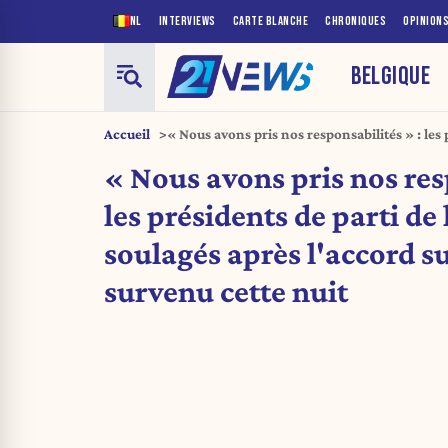
NL
INTERVIEWS
CARTE BLANCHE
CHRONIQUES
OPINION
BELGIQUE
Accueil
« Nous avons pris nos responsabilités » : les 
de la majorité soulagés après l’accord sur le
« Nous avons pris nos res
cette nuit
les présidents de parti de
soulagés après l'accord s
survenu cette nuit