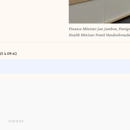
Finance Minister Jan Jambon, Foreig
Health Minister Frank Vandenbroucke
Vincent Van Peteghem hold a press co
council meeting of the Federal Gove
BENOIT TOUSSAINT
5 à 09:42