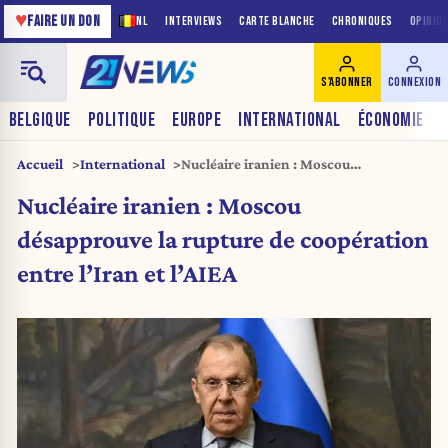
♥
FAIRE UN DON
NL
INTERVIEWS
CARTE BLANCHE
CHRONIQUES
OPINIO
S'ABONNER
CONNEXION
BELGIQUE
POLITIQUE
EUROPE
INTERNATIONAL
ÉCONOMIE
Accueil
International
Nucléaire iranien : Moscou
désapprouve la rupture de coopération
Nucléaire iranien : Moscou
entre l’Iran et l’AIEA
désapprouve la rupture de coopération
entre l’Iran et l’AIEA