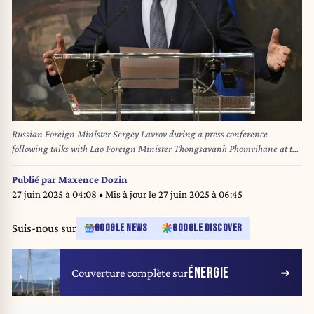
Russian Foreign Minister Sergey Lavrov during a press conference
following talks with Lao Foreign Minister Thongsavanh Phomvihane at the
Reception House of the Russian Foreign Ministry. Credit: Gleb
Schelkunov/Kommersant Photo/Sipa USA
Publié par
Maxence Dozin
27 juin 2025 à 04:08
• Mis à jour le
27 juin 2025 à 06:45
Suis-nous sur
GOOGLE NEWS
GOOGLE DISCOVER
ÉNERGIE
Couverture complète sur