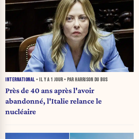
INTERNATIONAL
• IL Y A
1 JOUR
• PAR HARRISON DU BUS
Près de 40 ans après l'avoir
abandonné, l'Italie relance le
nucléaire