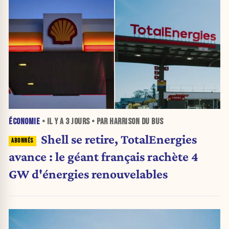
ÉCONOMIE
• IL Y A
3 JOURS
• PAR HARRISON DU BUS
Shell se retire, TotalEnergies
avance : le géant français rachète 4
GW d'énergies renouvelables