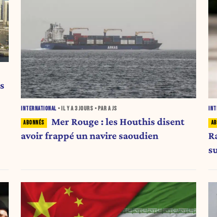
s
INTERNATIONAL
• IL Y A
3 JOURS
• PAR A JS
INT
Mer Rouge : les Houthis disent
avoir frappé un navire saoudien
R
s