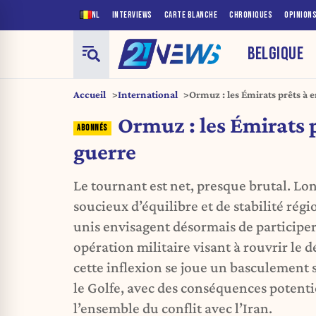
NL
INTERVIEWS
CARTE BLANCHE
CHRONIQUES
OPINION
BELGIQUE
Accueil
International
Ormuz : les Émirats prêts à 
Ormuz : les Émirats p
guerre
Le tournant est net, presque brutal. L
soucieux d’équilibre et de stabilité régi
unis envisagent désormais de participe
opération militaire visant à rouvrir le 
cette inflexion se joue un basculement
le Golfe, avec des conséquences potent
l’ensemble du conflit avec l’Iran.