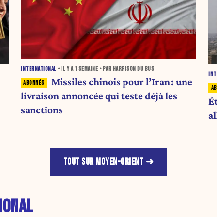
INTERNATIONAL
• IL Y A
1 SEMAINE
• PAR HARRISON DU BUS
INT
Missiles chinois pour l’Iran : une
livraison annoncée qui teste déjà les
É
sanctions
al
TOUT SUR MOYEN-ORIENT
IONAL