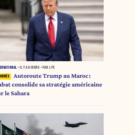
ERNATIONAL
• IL Y A
6 JOURS
• PAR J.PE
Autoroute Trump au Maroc :
abat consolide sa stratégie américaine
ur le Sahara