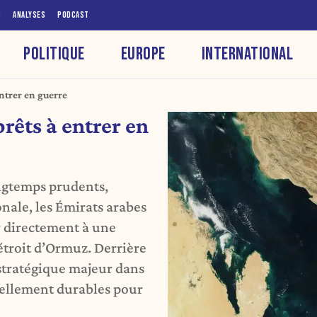
S
ANALYSES
PODCAST
POLITIQUE
EUROPE
INTERNATIONAL
entrer en guerre
rêts à entrer en
ongtemps prudents,
onale, les Émirats arabes
r directement à une
détroit d’Ormuz. Derrière
 stratégique majeur dans
iellement durables pour