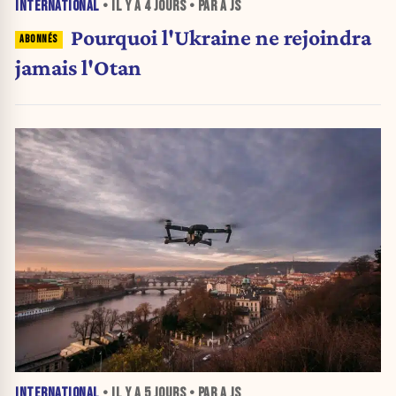
INTERNATIONAL
• IL Y A
4 JOURS
• PAR A JS
Pourquoi l'Ukraine ne rejoindra
jamais l'Otan
INTERNATIONAL
• IL Y A
5 JOURS
• PAR A JS