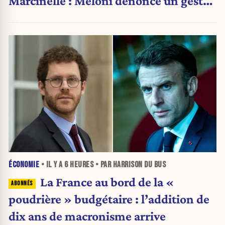
Marcinelle : Meloni dénonce un geste
« honteux »
ÉCONOMIE
• IL Y A
6 HEURES
• PAR HARRISON DU BUS
La France au bord de la «
poudrière » budgétaire : l’addition de
dix ans de macronisme arrive