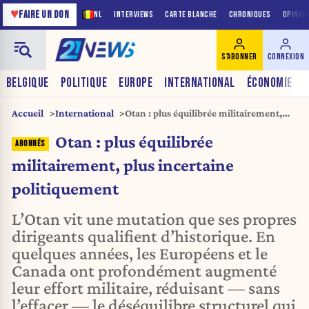
♥
FAIRE UN DON
NL
INTERVIEWS
CARTE BLANCHE
CHRONIQUES
OPINIO
S'ABONNER
CONNEXION
BELGIQUE
POLITIQUE
EUROPE
INTERNATIONAL
ÉCONOMIE
Accueil
International
Otan : plus équilibrée militairement,
plus incertaine politiquement
Otan : plus équilibrée
militairement, plus incertaine
politiquement
L’Otan vit une mutation que ses propres
dirigeants qualifient d’historique. En
quelques années, les Européens et le
Canada ont profondément augmenté
leur effort militaire, réduisant — sans
l’effacer — le déséquilibre structurel qui