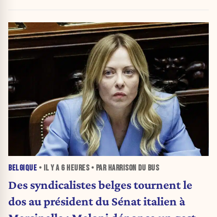
BELGIQUE
• IL Y A
6 HEURES
• PAR HARRISON DU BUS
Des syndicalistes belges tournent le
dos au président du Sénat italien à