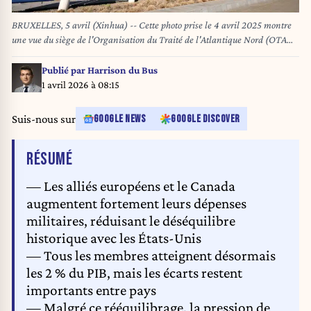
BRUXELLES, 5 avril (Xinhua) -- Cette photo prise le 4 avril 2025 montre
une vue du siège de l'Organisation du Traité de l'Atlantique Nord (OTAN)
à Bruxelles, en Belgique. (Xinhua/Zhao Dingzhe)
Publié par
Harrison du Bus
1 avril 2026 à 08:15
Suis-nous sur
GOOGLE NEWS
GOOGLE DISCOVER
DE L'ARTICLE
RÉSUMÉ
— Les alliés européens et le Canada
augmentent fortement leurs dépenses
militaires, réduisant le déséquilibre
historique avec les États-Unis
— Tous les membres atteignent désormais
les 2 % du PIB, mais les écarts restent
importants entre pays
— Malgré ce rééquilibrage, la pression de