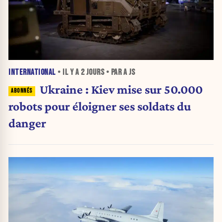
INTERNATIONAL
• IL Y A
2 JOURS
• PAR A JS
Ukraine : Kiev mise sur 50.000
robots pour éloigner ses soldats du
danger