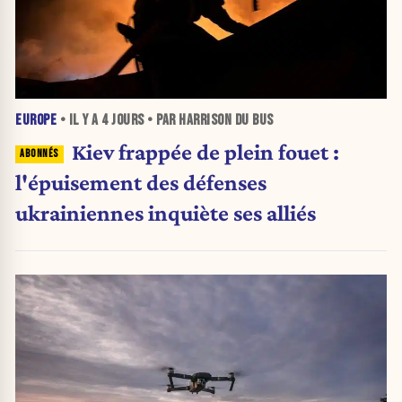
EUROPE
• IL Y A
4 JOURS
• PAR HARRISON DU BUS
Kiev frappée de plein fouet :
l'épuisement des défenses
ukrainiennes inquiète ses alliés