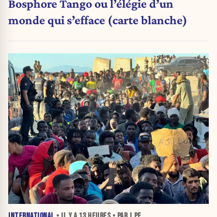
Bosphore Tango ou l’élégie d’un
monde qui s’efface (carte blanche)
INTERNATIONAL
• IL Y A
13 HEURES
• PAR J.PE