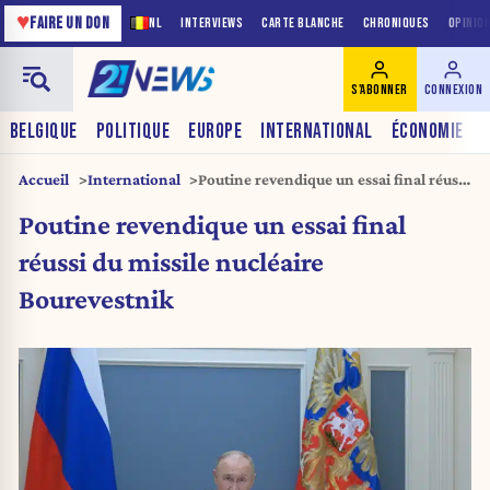
♥
FAIRE UN DON
NL
INTERVIEWS
CARTE BLANCHE
CHRONIQUES
OPINIO
S'ABONNER
CONNEXION
BELGIQUE
POLITIQUE
EUROPE
INTERNATIONAL
ÉCONOMIE
Accueil
International
Poutine revendique un essai final réussi
du missile nucléaire Bourevestnik
Poutine revendique un essai final
réussi du missile nucléaire
Bourevestnik