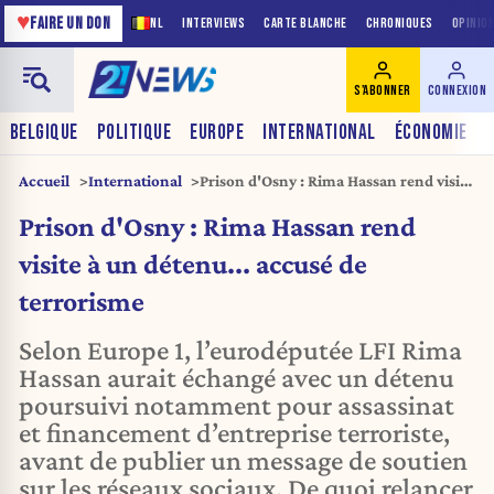
♥
FAIRE UN DON
NL
INTERVIEWS
CARTE BLANCHE
CHRONIQUES
OPINIO
S'ABONNER
CONNEXION
BELGIQUE
POLITIQUE
EUROPE
INTERNATIONAL
ÉCONOMIE
Accueil
International
Prison d'Osny : Rima Hassan rend visite
à un détenu... accusé de terrorisme
Prison d'Osny : Rima Hassan rend
visite à un détenu... accusé de
terrorisme
Selon Europe 1, l’eurodéputée LFI Rima
Hassan aurait échangé avec un détenu
poursuivi notamment pour assassinat
et financement d’entreprise terroriste,
avant de publier un message de soutien
sur les réseaux sociaux. De quoi relancer