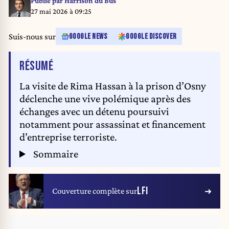
Publié par
Harrison du Bus
launch of a European citizens’ initiative, and the Freedom Flotilla and the
27 mai 2026 à 09:25
detention of its crew. Following the press conference, The Left unfurled a
banner reading “STOP THE GENOCIDE” in the Parliament’s agora.
Suis-nous sur
GOOGLE NEWS
GOOGLE DISCOVER
Photo by Nicolas Roses/ABACAPRESS.COM
DE L'ARTICLE
RÉSUMÉ
La visite de Rima Hassan à la prison d’Osny
déclenche une vive polémique après des
échanges avec un détenu poursuivi
notamment pour assassinat et financement
d’entreprise terroriste.
Sommaire
LFI
Couverture complète sur