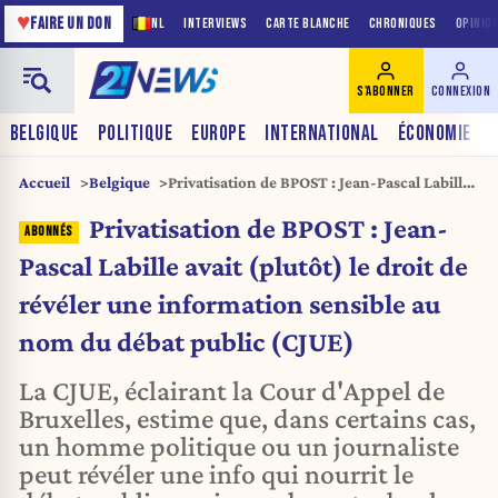
♥
FAIRE UN DON
NL
INTERVIEWS
CARTE BLANCHE
CHRONIQUES
OPINIO
S'ABONNER
CONNEXION
BELGIQUE
POLITIQUE
EUROPE
INTERNATIONAL
ÉCONOMIE
Accueil
Belgique
Privatisation de BPOST : Jean-Pascal Labille
avait (plutôt) le droit de révéler une
Privatisation de BPOST : Jean-
information sensible au nom du débat
public (CJUE)
Pascal Labille avait (plutôt) le droit de
révéler une information sensible au
nom du débat public (CJUE)
La CJUE, éclairant la Cour d'Appel de
Bruxelles, estime que, dans certains cas,
un homme politique ou un journaliste
peut révéler une info qui nourrit le