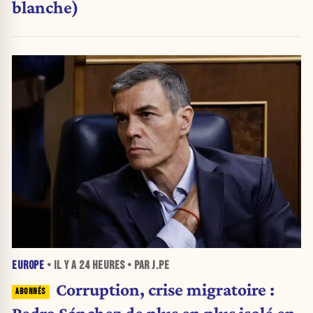
blanche)
EUROPE
• IL Y A
24 HEURES
• PAR J.PE
Corruption, crise migratoire :