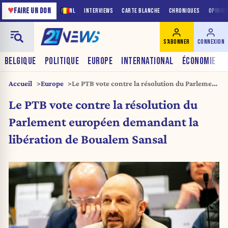
♥
FAIRE UN DON
NL
INTERVIEWS
CARTE BLANCHE
CHRONIQUES
OPINIO
S'ABONNER
CONNEXION
BELGIQUE
POLITIQUE
EUROPE
INTERNATIONAL
ÉCONOMIE
Accueil
Europe
Le PTB vote contre la résolution du Parlement
européen demandant la libération de
Le PTB vote contre la résolution du
Boualem Sansal
Parlement européen demandant la
libération de Boualem Sansal