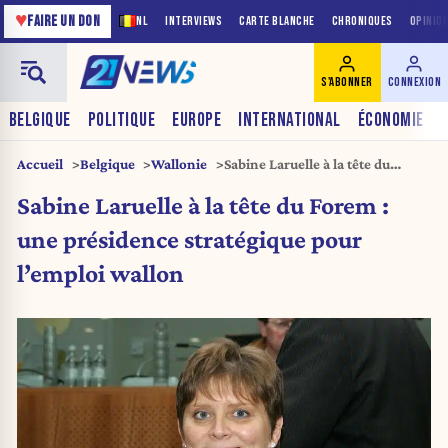
♥
FAIRE UN DON
NL
INTERVIEWS
CARTE BLANCHE
CHRONIQUES
OPINIO
S'ABONNER
CONNEXION
BELGIQUE
POLITIQUE
EUROPE
INTERNATIONAL
ÉCONOMIE
Accueil
Belgique
Wallonie
Sabine Laruelle à la tête du
Forem : une présidence
Sabine Laruelle à la tête du Forem :
stratégique pour l’emploi wallon
une présidence stratégique pour
l’emploi wallon