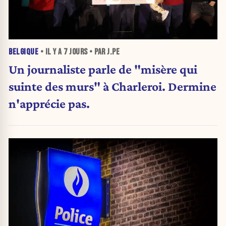
BELGIQUE
• IL Y A
7 JOURS
• PAR J.PE
Un journaliste parle de "misère qui
suinte des murs" à Charleroi. Dermine
n'apprécie pas.