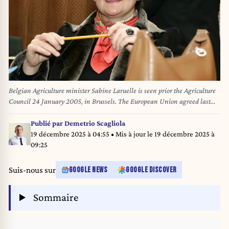
Belgian Agriculture minister Sabine Laruelle is seen prior the Agriculture
Council 24 January 2005, in Brussels. The European Union agreed last
Friday to accelerate trade help for Asian countries hit by the devastating
tsunami. EU fisheries ministers will hold a preliminary discussion on what
Publié par
Demetrio Scagliola
help they can give to fishermen. GERARD CERLES / AFP
19 décembre 2025 à 04:55
• Mis à jour le
19 décembre 2025 à
09:25
Suis-nous sur
GOOGLE NEWS
GOOGLE DISCOVER
Sommaire