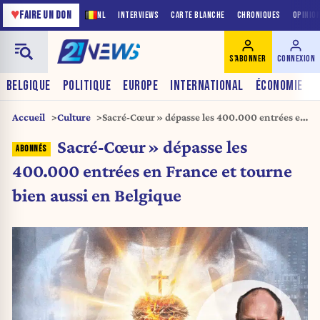
♥
FAIRE UN DON
NL
INTERVIEWS
CARTE BLANCHE
CHRONIQUES
OPINIO
S'ABONNER
CONNEXION
BELGIQUE
POLITIQUE
EUROPE
INTERNATIONAL
ÉCONOMIE
Accueil
Culture
Sacré‑Cœur » dépasse les 400.000 entrées en
France et tourne bien aussi en Belgique
Sacré‑Cœur » dépasse les
400.000 entrées en France et tourne
bien aussi en Belgique