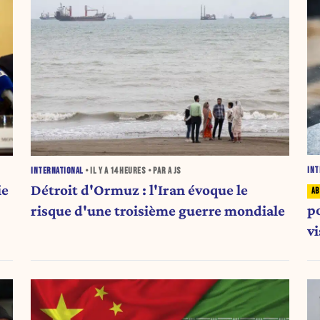
INT
INTERNATIONAL
• IL Y A
14 HEURES
• PAR A JS
ie
Détroit d'Ormuz : l'Iran évoque le
po
risque d'une troisième guerre mondiale
v