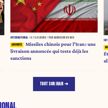
INTERNATIONAL
• IL Y A
6 JOURS
• PAR HARRISON DU BUS
INT
Missiles chinois pour l’Iran : une
livraison annoncée qui teste déjà les
É
sanctions
al
TOUT SUR IRAN
IONAL