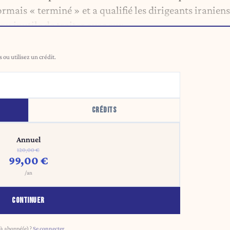
ormais « terminé » et a qualifié les dirigeants iraniens
nu inutile de traiter avec eux.
ou utilisez un crédit.
CRÉDITS
Annuel
120,00 €
99,00 €
/an
CONTINUER
à abonné(e) ?
Se connecter