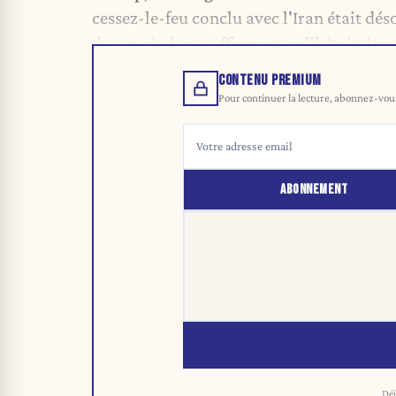
cessez-le-feu conclu avec l'Iran était dés
de « malades », affirmant qu'il était deve
CONTENU PREMIUM
Pour continuer la lecture, abonnez-vous 
ABONNEMENT
Déj