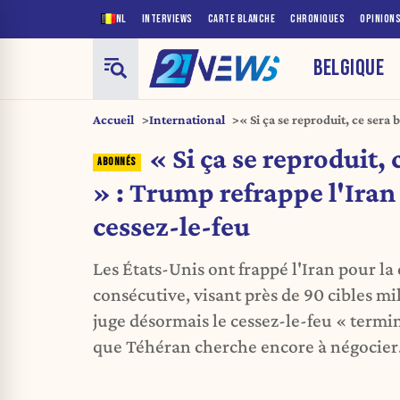
NL
INTERVIEWS
CARTE BLANCHE
CHRONIQUES
OPINION
BELGIQUE
Accueil
International
« Si ça se reproduit, ce sera 
et enterre le cessez-le-feu
« Si ça se reproduit, 
» : Trump refrappe l'Iran 
cessez-le-feu
Les États-Unis ont frappé l'Iran pour l
consécutive, visant près de 90 cibles m
juge désormais le cessez-le-feu « termin
que Téhéran cherche encore à négocier