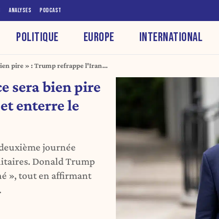
S
ANALYSES
PODCAST
POLITIQUE
EUROPE
INTERNATIONAL
bien pire » : Trump refrappe l'Iran
ce sera bien pire
et enterre le
a deuxième journée
ilitaires. Donald Trump
é », tout en affirmant
.