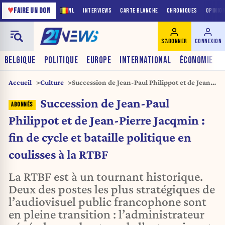
♥
FAIRE UN DON
NL
INTERVIEWS
CARTE BLANCHE
CHRONIQUES
OPINIO
S'ABONNER
CONNEXION
BELGIQUE
POLITIQUE
EUROPE
INTERNATIONAL
ÉCONOMIE
Accueil
Culture
Succession de Jean-Paul Philippot et de Jean-
Pierre Jacqmin : fin de cycle et bataille
Succession de Jean-Paul
politique en coulisses à la RTBF
Philippot et de Jean-Pierre Jacqmin :
fin de cycle et bataille politique en
coulisses à la RTBF
La RTBF est à un tournant historique.
Deux des postes les plus stratégiques de
l’audiovisuel public francophone sont
en pleine transition : l’administrateur