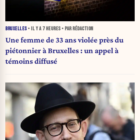
BRUXELLES
• IL Y A
7 HEURES
• PAR RÉDACTION
Une femme de 33 ans violée près du
piétonnier à Bruxelles : un appel à
témoins diffusé