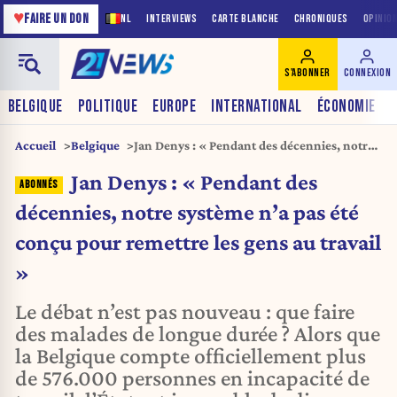
♥
FAIRE UN DON
NL
INTERVIEWS
CARTE BLANCHE
CHRONIQUES
OPINIO
S'ABONNER
CONNEXION
BELGIQUE
POLITIQUE
EUROPE
INTERNATIONAL
ÉCONOMIE
Accueil
Belgique
Jan Denys : « Pendant des décennies, notre
système n’a pas été conçu pour remettre les
Jan Denys : « Pendant des
gens au travail »
décennies, notre système n’a pas été
conçu pour remettre les gens au travail
»
Le débat n’est pas nouveau : que faire
des malades de longue durée ? Alors que
la Belgique compte officiellement plus
de 576.000 personnes en incapacité de