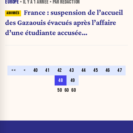
EUROPE
• IL Y A
1 ANNÉE
• PAR RÉDACTION
France : suspension de l’accueil
des Gazaouis évacués après l’affaire
d’une étudiante accusée
d’antisémitisme
<<
<
40
41
42
43
44
45
46
47
48
49
50
60
60