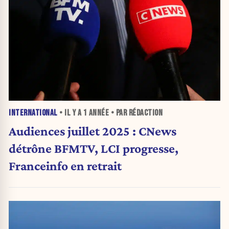
INTERNATIONAL
• IL Y A
1 ANNÉE
• PAR RÉDACTION
Audiences juillet 2025 : CNews
détrône BFMTV, LCI progresse,
Franceinfo en retrait