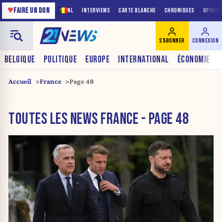
♥
FAIRE UN DON
NL
INTERVIEWS
CARTE BLANCHE
CHRONIQUES
OPINIO
S'ABONNER
CONNEXION
BELGIQUE
POLITIQUE
EUROPE
INTERNATIONAL
ÉCONOMIE
Accueil
France
Page 48
TOUTES LES NEWS FRANCE - PAGE 48