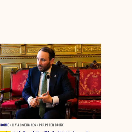
ONOMIE
• IL Y A
3 SEMAINES
• PAR PETER BACKX