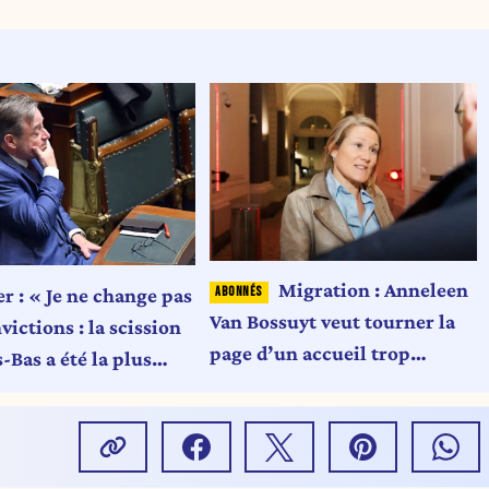
Migration : Anneleen
r : « Je ne change pas
Van Bossuyt veut tourner la
ictions : la scission
page d’un accueil trop
-Bas a été la plus
généreux
catastrophe qui ne
t jamais arrivée »