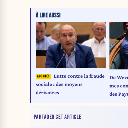
À LIRE AUSSI
Lutte contre la fraude
De Weve
sociale : des moyens
mes conv
dérisoires
des Pays
grande 
nous soi
PARTAGER CET ARTICLE