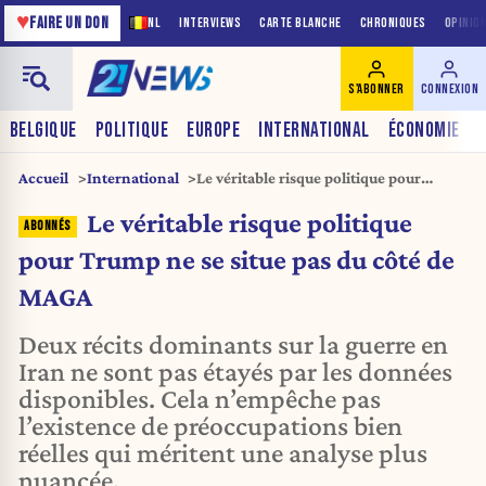
♥
FAIRE UN DON
NL
INTERVIEWS
CARTE BLANCHE
CHRONIQUES
OPINIO
S'ABONNER
CONNEXION
BELGIQUE
POLITIQUE
EUROPE
INTERNATIONAL
ÉCONOMIE
Accueil
International
Le véritable risque politique pour
Trump ne se situe pas du côté de MAGA
Le véritable risque politique
pour Trump ne se situe pas du côté de
MAGA
Deux récits dominants sur la guerre en
Iran ne sont pas étayés par les données
disponibles. Cela n’empêche pas
l’existence de préoccupations bien
réelles qui méritent une analyse plus
nuancée.