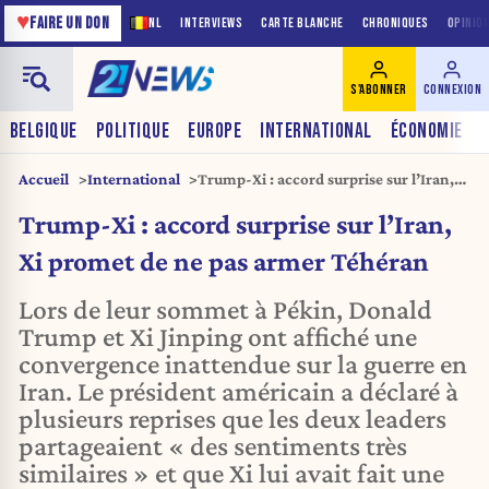
♥
FAIRE UN DON
NL
INTERVIEWS
CARTE BLANCHE
CHRONIQUES
OPINIO
S'ABONNER
CONNEXION
BELGIQUE
POLITIQUE
EUROPE
INTERNATIONAL
ÉCONOMIE
Accueil
International
Trump-Xi : accord surprise sur l’Iran,
Xi promet de ne pas armer Téhéran
Trump-Xi : accord surprise sur l’Iran,
Xi promet de ne pas armer Téhéran
Lors de leur sommet à Pékin, Donald
Trump et Xi Jinping ont affiché une
convergence inattendue sur la guerre en
Iran. Le président américain a déclaré à
plusieurs reprises que les deux leaders
partageaient « des sentiments très
similaires » et que Xi lui avait fait une