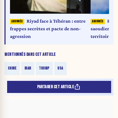
Riyad face à Téhéran : entre
Reute
frappes secrètes et pacte de non-
saoudiennes 
agression
territoire ir
MENTIONNÉS DANS CET ARTICLE
CHINE
IRAN
TRUMP
USA
PARTAGER CET ARTICLE