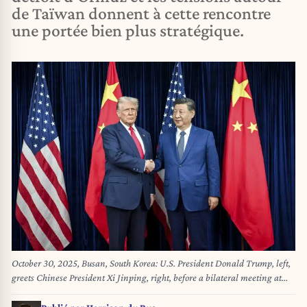
de Taïwan donnent à cette rencontre
une portée bien plus stratégique.
October 30, 2025, Busan, South Korea: U.S. President Donald Trump, left,
greets Chinese President Xi Jinping, right, before a bilateral meeting at
Gimhae Air Base, October 30, 2025, in Busan, South Korea. (Credit Image:
© Daniel Torok/White House/Planet Pix via ZUMA Press Wire)