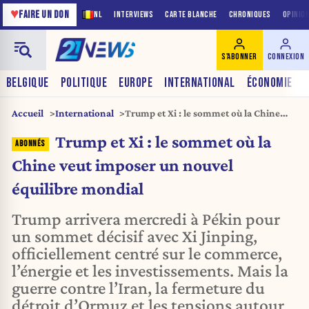
♥
FAIRE UN DON
NL
INTERVIEWS
CARTE BLANCHE
CHRONIQUES
OPINIO
S'ABONNER
CONNEXION
BELGIQUE
POLITIQUE
EUROPE
INTERNATIONAL
ÉCONOMIE
Accueil
International
Trump et Xi : le sommet où la Chine
veut imposer un nouvel équilibre
Trump et Xi : le sommet où la
mondial
Chine veut imposer un nouvel
équilibre mondial
Trump arrivera mercredi à Pékin pour
un sommet décisif avec Xi Jinping,
officiellement centré sur le commerce,
l’énergie et les investissements. Mais la
guerre contre l’Iran, la fermeture du
détroit d’Ormuz et les tensions autour