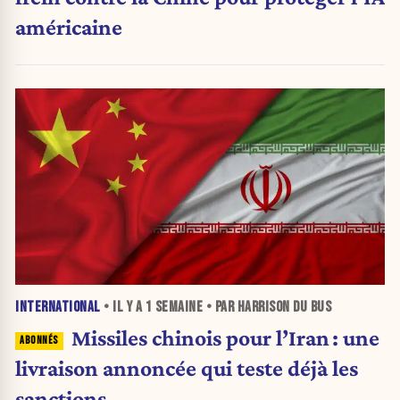
américaine
INTERNATIONAL
• IL Y A
1 SEMAINE
• PAR HARRISON DU BUS
Missiles chinois pour l’Iran : une
livraison annoncée qui teste déjà les
sanctions