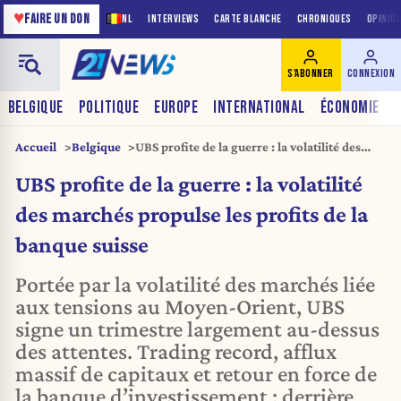
♥
FAIRE UN DON
NL
INTERVIEWS
CARTE BLANCHE
CHRONIQUES
OPINIO
S'ABONNER
CONNEXION
BELGIQUE
POLITIQUE
EUROPE
INTERNATIONAL
ÉCONOMIE
Accueil
Belgique
UBS profite de la guerre : la volatilité des
marchés propulse les profits de la banque
UBS profite de la guerre : la volatilité
suisse
des marchés propulse les profits de la
banque suisse
Portée par la volatilité des marchés liée
aux tensions au Moyen-Orient, UBS
signe un trimestre largement au-dessus
des attentes. Trading record, afflux
massif de capitaux et retour en force de
la banque d’investissement : derrière