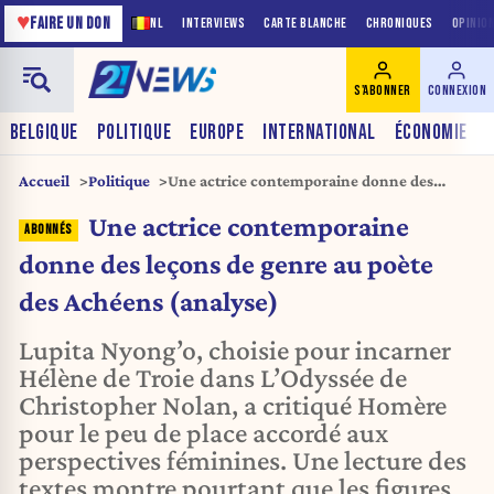
♥
FAIRE UN DON
NL
INTERVIEWS
CARTE BLANCHE
CHRONIQUES
OPINIO
S'ABONNER
CONNEXION
BELGIQUE
POLITIQUE
EUROPE
INTERNATIONAL
ÉCONOMIE
Accueil
Politique
Une actrice contemporaine donne des
leçons de genre au poète des Achéens
Une actrice contemporaine
(analyse)
donne des leçons de genre au poète
des Achéens (analyse)
Lupita Nyong’o, choisie pour incarner
Hélène de Troie dans L’Odyssée de
Christopher Nolan, a critiqué Homère
pour le peu de place accordé aux
perspectives féminines. Une lecture des
textes montre pourtant que les figures