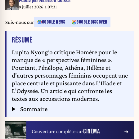
Publié par
Harrison du Bus
8 juillet 2026 à 07:31
Suis-nous sur
GOOGLE NEWS
GOOGLE DISCOVER
DE L'ARTICLE
RÉSUMÉ
Lupita Nyong’o critique Homère pour le
manque de « perspectives féminines ».
Pourtant, Pénélope, Athéna, Hélène et
d’autres personnages féminins occupent une
place centrale et puissante dans L’Iliade et
L’Odyssée. Un article qui confronte les
textes aux accusations modernes.
Sommaire
CINÉMA
Couverture complète sur