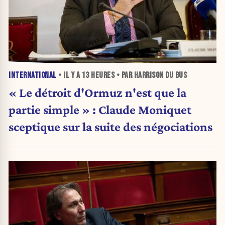
INTERNATIONAL
• IL Y A
13 HEURES
• PAR HARRISON DU BUS
« Le détroit d'Ormuz n'est que la
partie simple » : Claude Moniquet
sceptique sur la suite des négociations