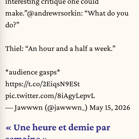
interesting critique one could
make.”
@andrewrsorkin
: “What do you
do?”
Thiel: “An hour and a half a week.”
*audience gasps*
https://t.co/2EiqsN9ESt
pic.twitter.com/8iAgyLepvL
— Jawwwn (@jawwwn_)
May 15, 2026
« Une heure et demie par
semaine »