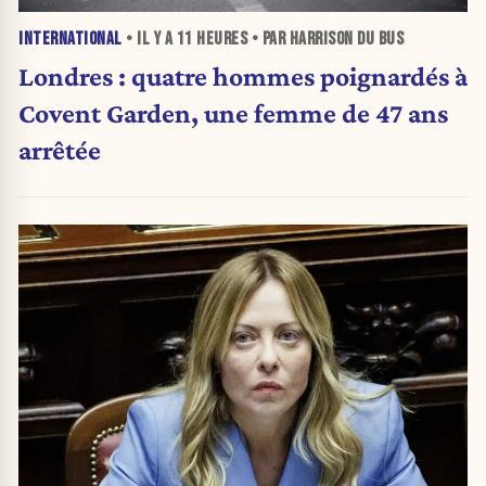
INTERNATIONAL
• IL Y A
11 HEURES
• PAR HARRISON DU BUS
Londres : quatre hommes poignardés à
Covent Garden, une femme de 47 ans
arrêtée