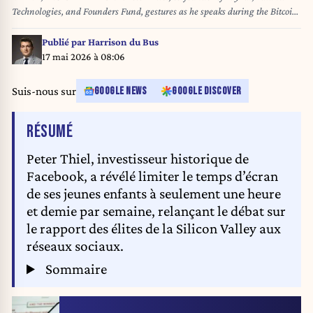
Technologies, and Founders Fund, gestures as he speaks during the Bitcoin
2022 Conference at Miami Beach Convention Center on April 7, 2022 in
Miami, Florida. The worlds largest bitcoin conference runs from April 6-9,
Publié par
Harrison du Bus
expecting over 30,000 people in attendance and over 7 million live stream
17 mai 2026 à 08:06
viewers worldwide. Marco Bello/Getty Images/AFP Marco Bello / GETTY
IMAGES NORTH AMERICA / Getty Images via AFP
Suis-nous sur
GOOGLE NEWS
GOOGLE DISCOVER
DE L'ARTICLE
RÉSUMÉ
Peter Thiel, investisseur historique de
Facebook, a révélé limiter le temps d’écran
de ses jeunes enfants à seulement une heure
et demie par semaine, relançant le débat sur
le rapport des élites de la Silicon Valley aux
réseaux sociaux.
Sommaire