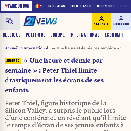
♥
FAIRE UN DON
NL
INTERVIEWS
CARTE BLANCHE
CHRONIQUES
OPINIO
S'ABONNER
CONNEXION
BELGIQUE
POLITIQUE
EUROPE
INTERNATIONAL
ÉCONOMIE
Accueil
International
« Une heure et demie par semaine » :
Peter Thiel limite drastiquement les
« Une heure et demie par
écrans de ses enfants
semaine » : Peter Thiel limite
drastiquement les écrans de ses
enfants
Peter Thiel, figure historique de la
Silicon Valley, a surpris le public lors
d’une conférence en révélant qu’il limite
le temps d’écran de ses jeunes enfants à