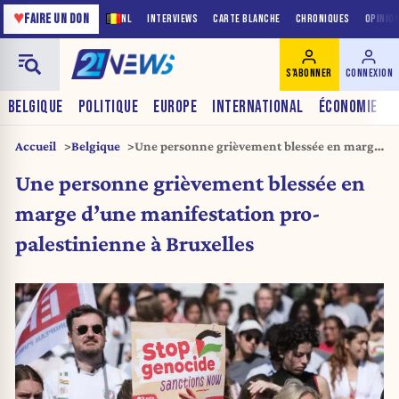
♥
FAIRE UN DON
NL
INTERVIEWS
CARTE BLANCHE
CHRONIQUES
OPINIO
S'ABONNER
CONNEXION
BELGIQUE
POLITIQUE
EUROPE
INTERNATIONAL
ÉCONOMIE
Accueil
Belgique
Une personne grièvement blessée en marge
d’une manifestation pro-palestinienne à
Une personne grièvement blessée en
Bruxelles
marge d’une manifestation pro-
palestinienne à Bruxelles