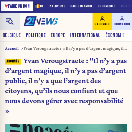
♥
FAIRE UN DON
NL
INTERVIEWS
CARTE BLANCHE
CHRONIQUES
OPINIO
S'ABONNER
CONNEXION
BELGIQUE
POLITIQUE
EUROPE
INTERNATIONAL
ÉCONOMIE
Accueil
Yvan Verougstraete : « Il n’y a pas d’argent magique, il
n’y a pas d’argent public, il n’y a que l’argent des
Yvan Verougstraete : "Il n’y a pas
citoyens, qu’ils nous confient et que nous devons gérer
avec responsabilité »
d’argent magique, il n’y a pas d’argent
public, il n’y a que l’argent des
citoyens, qu’ils nous confient et que
nous devons gérer avec responsabilité
»