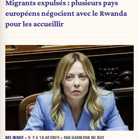
Migrants expulsés : plusieurs pays
européens négocient avec le Rwanda
pour les accueillir
BELGIQUE
• IL Y A
18 HEURES
• PAR HARRISON DU BUS