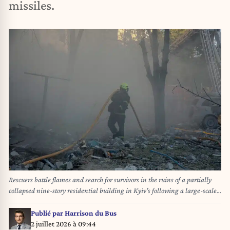
missiles.
Rescuers battle flames and search for survivors in the ruins of a partially
collapsed nine-story residential building in Kyiv's following a large-scale
Russian overnight drone and missile attack, damaging residential
buildings across multiple districts. - 02/07/2026 - Ukraine / Kyiv Oblast /
Publié par
Harrison du Bus
Kyiv () - Louis Lemaire-Sicre / Le Pictorium
2 juillet 2026 à 09:44