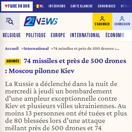
♥
FAIRE UN DON
NL
INTERVIEWS
CARTE BLANCHE
CHRONIQUES
OPINIO
S'ABONNER
CONNEXION
BELGIQUE
POLITIQUE
EUROPE
INTERNATIONAL
ÉCONOMIE
Accueil
International
74 missiles et près de 500 drones :
Moscou pilonne Kiev
74 missiles et près de 500 drones
: Moscou pilonne Kiev
La Russie a déclenché dans la nuit de
mercredi à jeudi un bombardement
d'une ampleur exceptionnelle contre
Kiev et plusieurs villes ukrainiennes. Au
moins 13 personnes ont été tuées et plus
de 80 blessées lors d'une attaque
mêlant près de 500 drones et 74