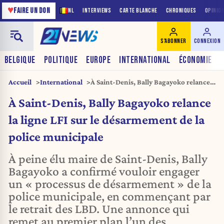
♥
FAIRE UN DON
NL
INTERVIEWS
CARTE BLANCHE
CHRONIQUES
OPINIO
S'ABONNER
CONNEXION
BELGIQUE
POLITIQUE
EUROPE
INTERNATIONAL
ÉCONOMIE
Accueil
International
À Saint-Denis, Bally Bagayoko relance
la ligne LFI sur le désarmement de la
À Saint-Denis, Bally Bagayoko relance
police municipale
la ligne LFI sur le désarmement de la
police municipale
À peine élu maire de Saint-Denis, Bally
Bagayoko a confirmé vouloir engager
un « processus de désarmement » de la
police municipale, en commençant par
le retrait des LBD. Une annonce qui
remet au premier plan l’un des