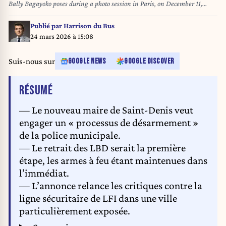
Bally Bagayoko poses during a photo session in Paris, on December 11,
2025. This is a first trophy of war for La France insoumise, and a
significant one at that: LFI candidate Bally Bagayoko, allied with the
Publié par
Harrison du Bus
Communist Party, wrested Saint-Denis (Seine-Saint-Denis) from the
24 mars 2026 à 15:08
Socialist Party in the very first round on March 16, 2026. JULIEN DE
ROSA / AFP
Suis-nous sur
GOOGLE NEWS
GOOGLE DISCOVER
DE L'ARTICLE
RÉSUMÉ
— Le nouveau maire de Saint-Denis veut
engager un « processus de désarmement »
de la police municipale.
— Le retrait des LBD serait la première
étape, les armes à feu étant maintenues dans
l’immédiat.
— L’annonce relance les critiques contre la
ligne sécuritaire de LFI dans une ville
particulièrement exposée.