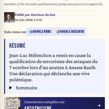
members of the Insoumis parliamentary group were present to support the
Mayor of Saint-Denis, Bally Bagayok, at the March Against Racism in
Paris on 21 June 2026. - 21/06/2026 - France / France / Paris - Julien
Publié par
Harrison du Bus
Mattia / Le Pictorium
26 juin 2026 à 11:51
Suis-nous sur
GOOGLE NEWS
GOOGLE DISCOVER
DE L'ARTICLE
RÉSUMÉ
Jean-Luc Mélenchon a remis en cause la
qualification de terrorisme des attaques du
7 octobre lors d'un soutien à Anasse Kazib.
Une déclaration qui déclenche une vive
polémique.
Sommaire
Couverture complète sur
ANTISÉMITISME