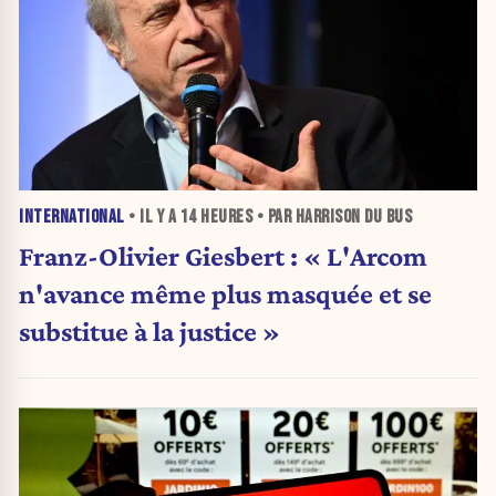
INTERNATIONAL
• IL Y A
14 HEURES
• PAR HARRISON DU BUS
Franz-Olivier Giesbert : « L'Arcom
n'avance même plus masquée et se
substitue à la justice »