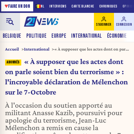
♥
FAIRE UN DON
NL
INTERVIEWS
CARTE BLANCHE
CHRONIQUES
OPINIO
S'ABONNER
CONNEXION
BELGIQUE
POLITIQUE
EUROPE
INTERNATIONAL
ÉCONOMIE
Accueil
International
« À supposer que les actes dont on parle
soient bien du terrorisme » :
« À supposer que les actes dont
l'incroyable déclaration de Mélenchon
sur le 7-Octobre
on parle soient bien du terrorisme » :
l'incroyable déclaration de Mélenchon
sur le 7-Octobre
À l'occasion du soutien apporté au
militant Anasse Kazib, poursuivi pour
apologie du terrorisme, Jean-Luc
Mélenchon a remis en cause la