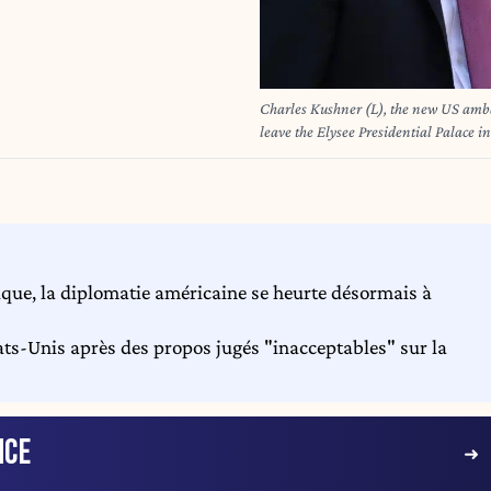
Charles Kushner (L), the new US amba
leave the Elysee Presidential Palace in
2025. Ludovic MARIN / AFP
ique, la diplomatie américaine se heurte désormais à
s-Unis après des propos jugés "inacceptables" sur la
NCE