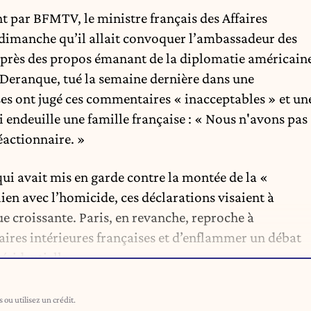
nt par BFMTV
, le ministre français des Affaires
 dimanche qu’il allait convoquer l’ambassadeur des
après des propos émanant de la diplomatie américain
 Deranque, tué la semaine dernière dans une
ses ont jugé ces commentaires « inacceptables » et un
 endeuille une famille française : « Nous n'avons pas
réactionnaire. »
ui avait mis en garde contre la montée de la «
ien avec l’homicide, ces déclarations visaient à
ue croissante. Paris, en revanche, reproche à
aires intérieures françaises et d’enflammer un débat
ésidentielle.
ou utilisez un crédit.