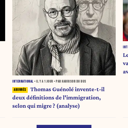
INT
L
v
a
INTERNATIONAL
• IL Y A
1 JOUR
• PAR HARRISON DU BUS
Thomas Guénolé invente-t-il
deux définitions de l'immigration,
selon qui migre ? (analyse)