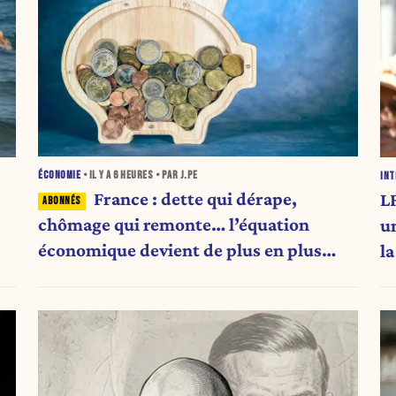
ÉCONOMIE
• IL Y A
6 HEURES
• PAR J.PE
INT
France : dette qui dérape,
LF
chômage qui remonte… l’équation
u
économique devient de plus en plus
l
inquiétante