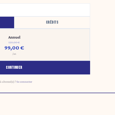
CRÉDITS
Annuel
120,00 €
99,00 €
/an
CONTINUER
à abonné(e) ?
Se connecter