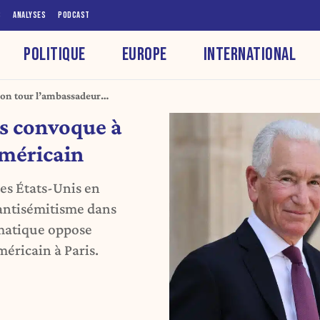
S
ANALYSES
PODCAST
POLITIQUE
EUROPE
INTERNATIONAL
son tour l’ambassadeur
is convoque à
américain
des États-Unis en
’antisémitisme dans
omatique oppose
éricain à Paris.