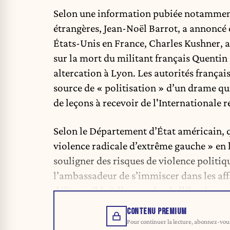
Selon une information pubiée notamme
étrangères, Jean-Noël Barrot, a annoncé
États-Unis en France, Charles Kushner, 
sur la mort du militant français Quentin
altercation à Lyon. Les autorités françai
source de « politisation » d’un drame qui
de leçons à recevoir de l'Internationale 
Selon le Département d’État américain, q
violence radicale d’extrême gauche » en l
souligner des risques de violence politiq
l’ambassadeur de s’immiscer dans les aff
déjà sensible à l’approche de l’élection pr
CONTENU PREMIUM
Pour continuer la lecture, abonnez-vous 