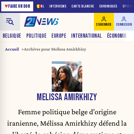
♥
FAIRE UN DON
NL
INTERVIEWS
CARTE BLANCHE
CHRONIQUES
OPINIO
S'ABONNER
CONNEXION
BELGIQUE
POLITIQUE
EUROPE
INTERNATIONAL
ÉCONOMIE
Accueil
Archives pour Melissa Amirkhizy
MELISSA AMIRKHIZY
Femme politique belge d’origine
iranienne, Mélissa Amirkhizy défend la