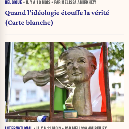
BELGIQUE
• IL Y A
10 MOIS
• PAR MELISSA AMIRKHIZY
Quand l’idéologie étouffe la vérité
(Carte blanche)
INTERNATIONAL
• IL Y A
11 MOIS
• PAR MELISSA AMIRKHIZY