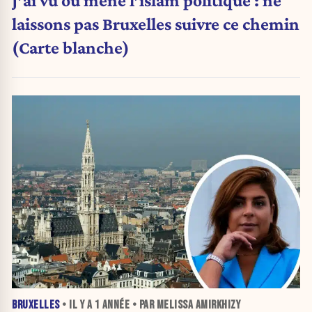
J’ai vu où mène l’islam politique : ne
laissons pas Bruxelles suivre ce chemin
(Carte blanche)
BRUXELLES
• IL Y A
1 ANNÉE
• PAR MELISSA AMIRKHIZY