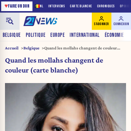
♥
FAIRE UN DON
NL
INTERVIEWS
CARTE BLANCHE
CHRONIQUES
OPINIO
S'ABONNER
CONNEXION
BELGIQUE
POLITIQUE
EUROPE
INTERNATIONAL
ÉCONOMIE
Accueil
Belgique
Quand les mollahs changent de couleur
(carte blanche)
Quand les mollahs changent de
couleur (carte blanche)