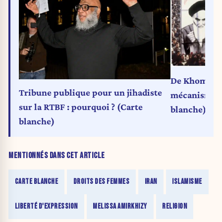
De Khomeini
Tribune publique pour un jihadiste
mécanismes, 
sur la RTBF : pourquoi ? (Carte
blanche)
blanche)
MENTIONNÉS DANS CET ARTICLE
CARTE BLANCHE
DROITS DES FEMMES
IRAN
ISLAMISME
LIBERTÉ D'EXPRESSION
MELISSA AMIRKHIZY
RELIGION