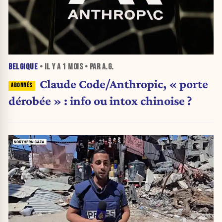
BELGIQUE
• IL Y A
1 MOIS
• PAR A.G.
Claude Code/Anthropic, « porte
dérobée » : info ou intox chinoise ?