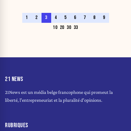
1
2
3
4
5
6
7
8
9
10
20
30
33
21 NEWS
21News est un média belge francophone qui promeut la
liberté, l'entrepreneuriat et la pluralité d'opinions.
RUBRIQUES