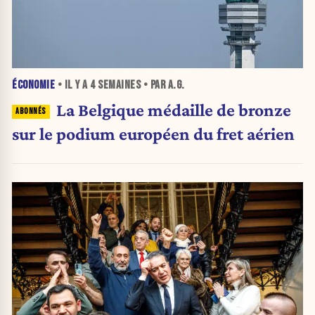
ÉCONOMIE
• IL Y A
4 SEMAINES
• PAR A.G.
La Belgique médaille de bronze
sur le podium européen du fret aérien