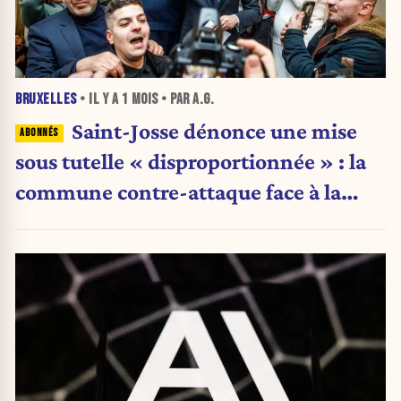
BRUXELLES
• IL Y A
1 MOIS
• PAR A.G.
Saint-Josse dénonce une mise
sous tutelle « disproportionnée » : la
commune contre-attaque face à la
Région