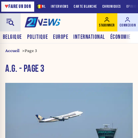
♥
FAIRE UN DON
NL
INTERVIEWS
CARTE BLANCHE
CHRONIQUES
OPINIO
S'ABONNER
CONNEXION
BELGIQUE
POLITIQUE
EUROPE
INTERNATIONAL
ÉCONOMIE
Accueil
Page 3
A.G. - PAGE 3