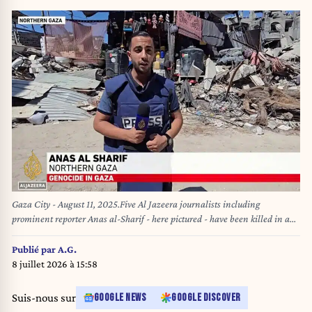
Gaza City - August 11, 2025.Five Al Jazeera journalists including
prominent reporter Anas al-Sharif - here pictured - have been killed in a
targeted Israeli strike near Gaza City. (Credit Image: © Aj/ROPI via
ZUMA Press)
Publié par
A.G.
8 juillet 2026 à 15:58
Suis-nous sur
GOOGLE NEWS
GOOGLE DISCOVER