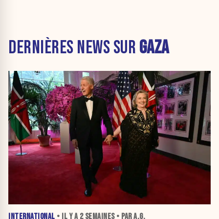
DERNIÈRES NEWS SUR
GAZA
INTERNATIONAL
• IL Y A
2 SEMAINES
• PAR A.G.