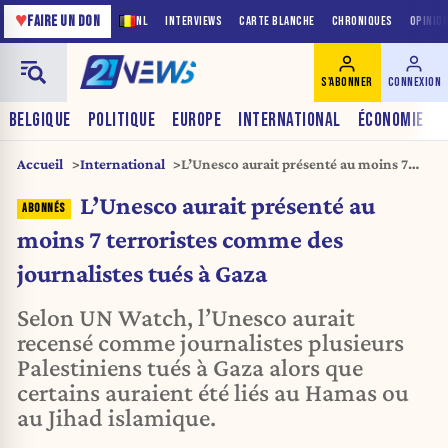
♥
FAIRE UN DON
NL
INTERVIEWS
CARTE BLANCHE
CHRONIQUES
OPINIO
S'ABONNER
CONNEXION
BELGIQUE
POLITIQUE
EUROPE
INTERNATIONAL
ÉCONOMIE
Accueil
International
L’Unesco aurait présenté au moins 7
terroristes comme des journalistes tués
L’Unesco aurait présenté au
à Gaza
moins 7 terroristes comme des
journalistes tués à Gaza
Selon UN Watch, l’Unesco aurait
recensé comme journalistes plusieurs
Palestiniens tués à Gaza alors que
certains auraient été liés au Hamas ou
au Jihad islamique.