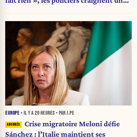
fait rien », les policiers craignent une
nouvelle crise migratoire
EUROPE
• IL Y A
20 HEURES
• PAR J.PE
Crise migratoire Meloni défie
Sánchez : l’Italie maintient ses