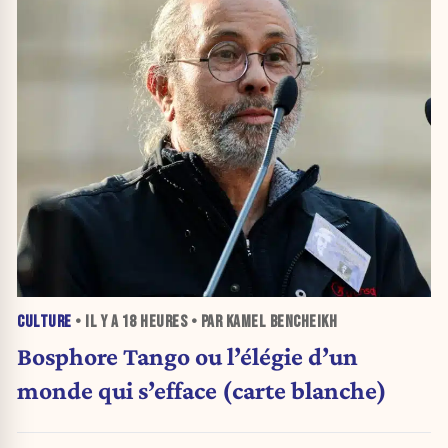
CULTURE
• IL Y A
18 HEURES
• PAR KAMEL BENCHEIKH
Bosphore Tango ou l’élégie d’un
monde qui s’efface (carte blanche)