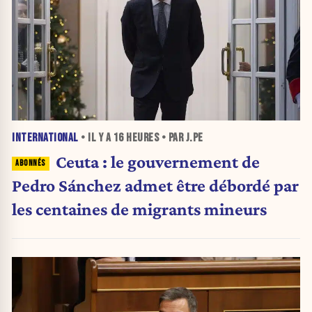
INTERNATIONAL
• IL Y A
16 HEURES
• PAR J.PE
Ceuta : le gouvernement de
Pedro Sánchez admet être débordé par
les centaines de migrants mineurs