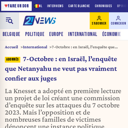
♥
FAIRE UN DON
NL
INTERVIEWS
CARTE BLANCHE
CHRONIQUES
OPINIO
S'ABONNER
CONNEXION
BELGIQUE
POLITIQUE
EUROPE
INTERNATIONAL
ÉCONOMIE
Accueil
International
7-Octobre : en Israël, l’enquête que
Netanyahu ne veut pas vraiment
7-Octobre : en Israël, l’enquête
confier aux juges
que Netanyahu ne veut pas vraiment
confier aux juges
La Knesset a adopté en première lecture
un projet de loi créant une commission
d’enquête sur les attaques du 7 octobre
2023. Mais l’opposition et de
nombreuses familles de victimes
dénoncent une instance politique,