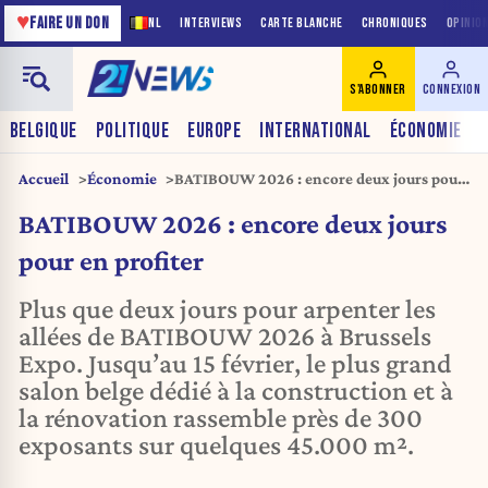
♥
FAIRE UN DON
NL
INTERVIEWS
CARTE BLANCHE
CHRONIQUES
OPINIO
S'ABONNER
CONNEXION
BELGIQUE
POLITIQUE
EUROPE
INTERNATIONAL
ÉCONOMIE
Accueil
Économie
BATIBOUW 2026 : encore deux jours pour
en profiter
BATIBOUW 2026 : encore deux jours
pour en profiter
Plus que deux jours pour arpenter les
allées de BATIBOUW 2026 à Brussels
Expo. Jusqu’au 15 février, le plus grand
salon belge dédié à la construction et à
la rénovation rassemble près de 300
exposants sur quelques 45.000 m².