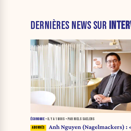
DERNIÈRES NEWS SUR
INTER
ÉCONOMIE
• IL Y A
1 MOIS
• PAR NIELS SAELENS
Anh Nguyen (Nagelmackers) : 