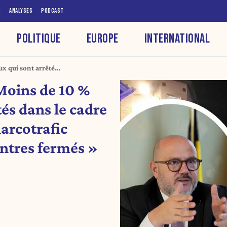
S
ANALYSES
PODCAST
POLITIQUE
EUROPE
INTERNATIONAL
ux qui sont arrêtés
rafic trouvent
Moins de 10 %
tés dans le cadre
narcotrafic
entres fermés »