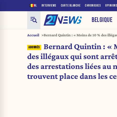
NL
INTERVIEWS
CARTE BLANCHE
CHRONIQUES
OPINION
BELGIQUE
Accueil
Bernard Quintin : « Moins de 10 % des illéga
dans le cadre des arrestations liées au narcot
Bernard Quintin : « 
place dans les centres fermés »
des illégaux qui sont arrê
des arrestations liées au 
trouvent place dans les c