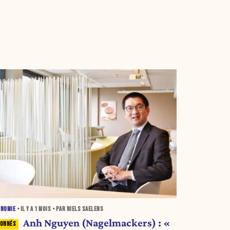
ONOMIE
• IL Y A
1 MOIS
• PAR NIELS SAELENS
Anh Nguyen (Nagelmackers) : «