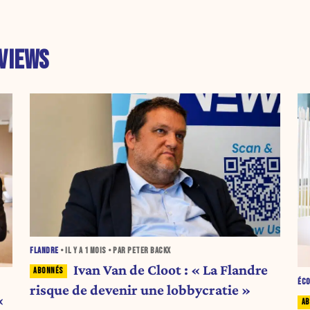
VIEWS
FLANDRE
• IL Y A
1 MOIS
• PAR PETER BACKX
Ivan Van de Cloot : « La Flandre
ÉC
risque de devenir une lobbycratie »
«