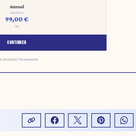
Annuel
120,00 €
99,00 €
/an
CONTINUER
à abonné(e) ?
Se connecter