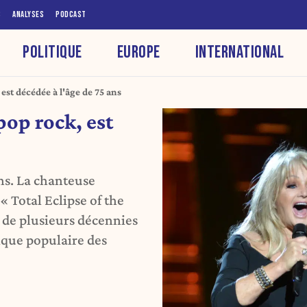
S
ANALYSES
PODCAST
POLITIQUE
EUROPE
INTERNATIONAL
est décédée à l'âge de 75 ans
pop rock, est
ans. La chanteuse
 Total Eclipse of the
e de plusieurs décennies
sique populaire des