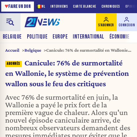
♥
FAIRE UN DON
NL
INTERVIEWS
CARTE BLANCHE
CHRONIQUES
OPINIO
S'ABONNER
CONNEXION
BELGIQUE
POLITIQUE
EUROPE
INTERNATIONAL
ÉCONOMIE
Accueil
Belgique
Canicule: 76% de surmortalité en Wallonie,
le système de prévention wallon sous le feu
Canicule: 76% de surmortalité
des critiques
en Wallonie, le système de prévention
wallon sous le feu des critiques
Avec 76% de surmortalité en juin, la
Wallonie a payé le prix fort de la
première vague de chaleur. Alors qu'un
nouvel épisode caniculaire arrive, de
nombreux observateurs demandent des
mesures immédiates pour éviter que le