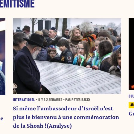
ÉMITISME
CU
INTERNATIONAL
• IL Y A
2 SEMAINES
• PAR PETER BACKX
Si même l’ambassadeur d’Israël n’est
Gr
plus le bienvenu à une commémoration
de
de la Shoah !(Analyse)