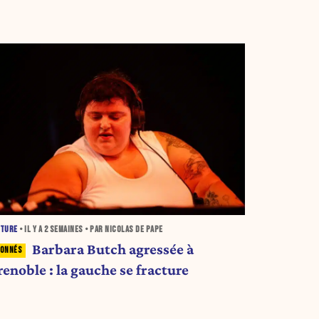
LTURE
• IL Y A
2 SEMAINES
• PAR NICOLAS DE PAPE
Barbara Butch agressée à
enoble : la gauche se fracture