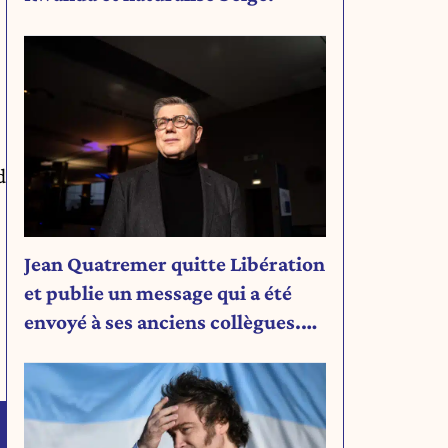
d
Jean Quatremer quitte Libération
et publie un message qui a été
envoyé à ses anciens collègues.
Découvrez son message.